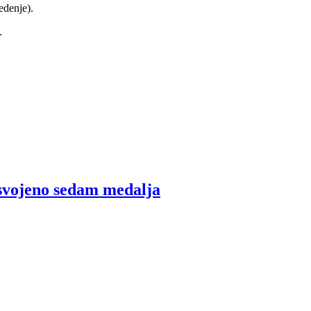
edenje).
.
svojeno sedam medalja