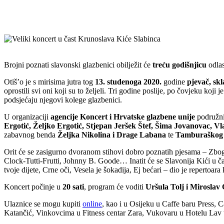
Brojni poznati slavonski glazbenici obilježit će
treću godišnjicu
odla
Otiš’o je s mirisima jutra tog
13. studenoga 2020.
godine
pjevač, skl
oprostili svi oni koji su to željeli. Tri godine poslije, po čovjeku koj
podsjećaju njegovi kolege glazbenici.
U organizaciji
agencije Koncert i Hrvatske glazbene unije
podružni
Ergotić, Željko Ergotić, Stjepan Jeršek Štef, Šima Jovanovac, 
zabavnog benda
Željka Nikolina i Drage Labana
te
Tamburaškog 
Orit će se zasigurno dvoranom stihovi dobro poznatih pjesama – Zbog
Clock-Tutti-Frutti, Johnny B. Goode… Inatit će se Slavonija Kići u ča
tvoje dijete, Crne oči, Vesela je šokadija, Ej bećari – dio je repertoar
Koncert počinje u
20 sati
, program će voditi
Uršula Tolj i Miroslav
Ulaznice se mogu kupiti
online
, kao i u Osijeku u Caffe baru Press
Katančić, Vinkovcima u Fitness centar Zara, Vukovaru u Hotelu Lav t