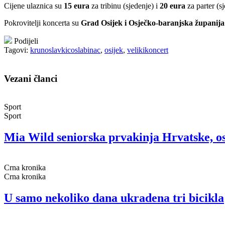
Cijene ulaznica su
15 eura
za tribinu (sjedenje) i
20 eura
za parter (sj
Pokrovitelji koncerta su
Grad Osijek i Osječko-baranjska županija
Podijeli
Tagovi:
krunoslavkicoslabinac
,
osijek
,
velikikoncert
Vezani članci
Sport
Sport
Mia Wild seniorska prvakinja Hrvatske, o
Crna kronika
Crna kronika
U samo nekoliko dana ukradena tri bicikla