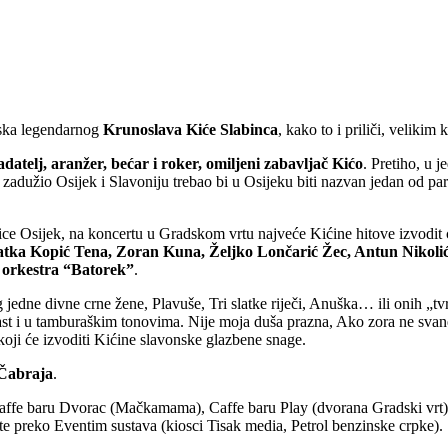
ska legendarnog
Krunoslava Kiće Slabinca
, kako to i priliči, veliki
adatelj, aranžer, bećar i roker, omiljeni zabavljač Kićo
. Pretiho, u 
i je zadužio Osijek i Slavoniju trebao bi u Osijeku biti nazvan jedan od p
ce Osijek, na koncertu u Gradskom vrtu najveće Kićine hitove izvodit
Vlatka Kopić Tena, Zoran Kuna, Željko Lončarić Žec, Antun Nikolić
orkestra “Batorek”
.
 jedne divne crne žene, Plavuše, Tri slatke riječi, Anuška… ili onih 
st i u tamburaškim tonovima. Nije moja duša prazna, Ako zora ne svane, 
a koji će izvoditi Kićine slavonske glazbene snage.
 Čabraja
.
, Caffe baru Dvorac (Mačkamama), Caffe baru Play (dvorana Gradski vr
e preko Eventim sustava (kiosci Tisak media, Petrol benzinske crpke).