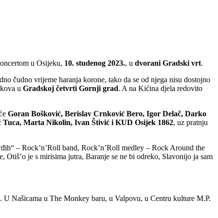
m koncertom u Osijeku,
10. studenog 2023.
, u
dvorani Gradski vrt
.
jedno čudno vrijeme haranja korone, tako da se od njega nisu dostojno
arkova u
Gradskoj četvrti Gornji grad
. A na Kićina djela redovito
 će
Goran Bošković, Berislav Crnković Bero, Igor Delač, Darko
 Tuca, Marta Nikolin, Ivan Štivić i KUD Osijek 1862
, uz pratnju
„tvrđih“ – Rock’n’Roll band, Rock’n’Roll medley – Rock Around the
Otiš’o je s mirisima jutra, Baranje se ne bi odreko, Slavonijo ja sam
t). U Našicama u The Monkey baru, u Valpovu, u Centru kulture M.P.