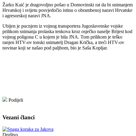
Žarko Kaić je dragovoljno pošao u Domovinski rat da bi snimanjem
Hrvatskoj i svijetu posvjedočio istinu o obrambenoj naravi Hrvatske
i agresorskoj naravi JNA.
Ubijen je pucnjem iz vojnog transportera Jugoslavenske vojske
prilikom snimanja prolaska tenkova kroz osječko naselje Brijest kod
vojnog poligona C u kojem je bila JNA. Tom prilikom je teško
ranjen HTV-ov tonski snimatelj Dragan Krička, a treći HTV-ov
novinar koji se našao pod paljbom, bio je Saša Kopljar.
Podijeli
Vezani članci
Društvo