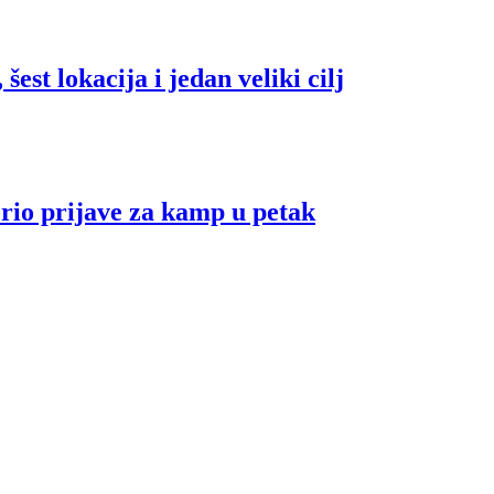
šest lokacija i jedan veliki cilj
io prijave za kamp u petak