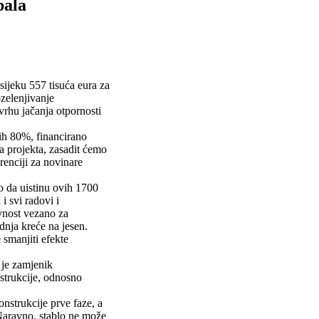
abala
sijeku 557 tisuća eura za
ozelenjivanje
vrhu jačanja otpornosti
nih 80%, financirano
a projekta, zasadit ćemo
renciji za novinare
o da uistinu ovih 1700
i svi radovi i
avnost vezano za
dnja kreće na jesen.
 smanjiti efekte
 je zamjenik
strukcije, odnosno
nstrukcije prve faze, a
. Naravno, stablo ne može