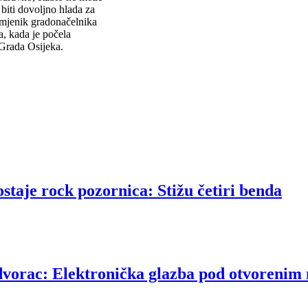
 biti dovoljno hlada za
amjenik gradonačelnika
, kada je počela
 Grada Osijeka.
taje rock pozornica: Stižu četiri benda
dvorac: Elektronička glazba pod otvorenim