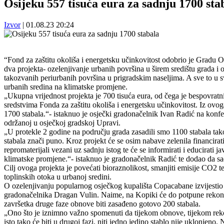
Osijeku 557 tisuća eura za sadnju 1700 st
Izvor
|
01.08.23 20:24
“Fond za zaštitu okoliša i energetsku učinkovitost odobrio je Gradu O
dva projekta- ozelenjivanje urbanih površina u širem središtu grada i 
takozvanih periurbanih površina u prigradskim naseljima. A sve to u s
urbanih sredina na klimatske promjene.
„Ukupna vrijednost projekta je 700 tisuća eura, od čega je bespovrat
sredstvima Fonda za zaštitu okoliša i energetsku učinkovitost. Iz ovog
1700 stabala.“- istaknuo je osječki gradonačelnik Ivan Radić na konfe
održanoj u osječkoj gradskoj Upravi.
„U protekle 2 godine na području grada zasadili smo 1100 stabala tak
stabala znači puno. Kroz projekt će se osim nabave zelenila financirati 
repromaterijali vezani uz sadnju istog te će se informirati i educirati j
klimatske promjene.“- istaknuo je gradonačelnik Radić te dodao da sa
Cilj ovoga projekta je povećati bioraznolikost, smanjiti emisije CO2 te
toplinskih otoka u urbanoj sredini.
O ozelenjivanju popularnog osječkog kupališta Copacabane izvijestio
gradonačelnika Dragan Vulin. Naime, na Kopiki će do potpune rekon
završetka druge faze obnove biti zasađeno gotovo 200 stabala.
„Ono što je iznimno važno spomenuti da tijekom obnove, tijekom reko
isto tako će biti u drugoj fazi, niti jedno jedino stablo nije uklonjeno