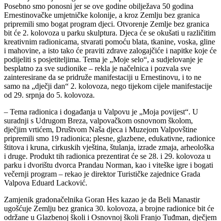
Posebno smo ponosni jer se ove godine obilježava 50 godina
Ernestinovačke umjetničke kolonije, a kroz Zemlju bez granica
pripremili smo bogat program djeci. Otvorenje Zemlje bez granica
bit će 2. kolovoza u parku skulptura. Djeca će se okušati u različitim
kreativnim radionicama, stvarati pomoću blata, tkanine, voska, gline
i mahovine, a isto tako će praviti zdrave zalogajčiće i napitke koje će
podijeliti s posjetiteljima. Tema je „Moje selo“, a sudjelovanje je
besplatno za sve sudionike – rekla je načelnica i pozvala sve
zainteresirane da se pridruže manifestaciji u Ernestinovu, i to ne
samo na „dječji dan“ 2. kolovoza, nego tijekom cijele manifestacije
od 29. srpnja do 5. kolovoza.
– Tema radionica i događanja u Valpovu je „Moja povijest“. U
suradnji s Udrugom Breza, valpovačkom osnovnom školom,
dječjim vrtićem, Društvom Naša djeca i Muzejom Valpovštine
pripremili smo 19 radionica; plesne, glazbene, edukativne, radionice
štitova i kruna, cirkuskih vještina, štulanja, izrade zmaja, arheološka
i druge. Produkt tih radionica prezentirat će se 28. i 29. kolovoza u
parku i dvorištu dvorca Prandau Norman, kao i viteške igre i bogati
večernji program – rekao je direktor Turističke zajednice Grada
Valpova Eduard Lacković.
Zamjenik gradonačelnika Goran Hes kazao je da Beli Manastir
ugošćuje Zemlju bez granica 30. kolovoza, a brojne radionice bit će
održane u Glazbenoj školi i Osnovnoj školi Franjo Tuđman, dječjem