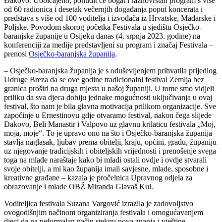
Đakovo. Uobičajeno, ponudit će bogat i raznovrstan program s više
od 60 radionica i desetak večernjih događanja poput koncerata i
predstava s više od 100 voditelja i izvođača iz Hrvatske, Mađarske i
Poljske. Povodom skorog početka Festivala u sjedištu Osječko-
baranjske županije u Osijeku danas (4. srpnja 2023. godine) na
konferenciji za medije predstavljeni su program i značaj Festivala –
prenosi
Osječko-baranjska županija
.
– Osječko-baranjska županija je s oduševljenjem prihvatila prijedlog
Udruge Breza da se ove godine tradicionalni festival Zemlja bez
granica proširi na druga mjesta u našoj županiji. U tome smo vidjeli
priliku da sva djeca dobiju jednake mogućnosti uključivanja u ovaj
festival, što nam je bila glavna motivacija prilikom organizacije. Sve
započinje u Ernestinovu gdje otvaramo festival, nakon čega slijede
Đakovo, Beli Manastir i Valpovo uz glavnu krilaticu festivala „Moj,
moja, moje“. To je upravo ono na što i Osječko-baranjska županija
stavlja naglasak, ljubav prema obitelji, kraju, općini, gradu, županiju
uz njegovanje tradicijskih i obiteljskih vrijednosti i prenošenje svega
toga na mlađe naraštaje kako bi mladi ostali ovdje i ovdje stvarali
svoje obitelji, a mi kao županija imali savjesne, mlade, sposobne i
kreativne građane – kazala je pročelnica Upravnog odjela za
obrazovanje i mlade OBŽ Miranda Glavaš Kul.
Voditeljica festivala Suzana Vargović izrazila je zadovoljstvo
ovogodišnjim načinom organiziranja festivala i omogućavanjem
djeci da na neformalan način steknu nova znanja i vještine.