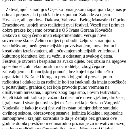
– Zahvaljujući suradnji s Osječko-baranjskom županijom koja nas je
odmah prepoznala i podržala te uz pomoć Zaklade za djecu
Hrvatske, ali i gradova Đakova, Valpova i Belog Manastira i Općine
Ernestinovo, uspjeli smo realizirati ovaj festival. Veseli me i primjer
dobre prakse koji smo ostvarili s OŠ Ivana Gorana Kovačića
Đakovo u kojoj ćemo imati eksperimentalnu verziju nove i
suvremene škole. Želimo u djeci probuditi želju za suradnjom,
zajedništvom, međugeneracijskim povezivanjem, inovativnim i
kreativnim izražavanjem, ali i očuvanjem obiteljskih vrijednosti i
kulturnog identiteta koji su važni u odrastanju svakog djeteta.
Festival je otvoren i besplatan za svako dijete, bez obzira na njegove
sposobnosti, ali i ekonomsku moć roditelja, zbog čega se
zahvaljujem na financijskoj pomoći, bez koje bi ga bilo teško
organizirati. Naša je Udruga u protekloj godini provela puno
radionica i edukacija za roditelje koji su istaknuli da imaju poteškoća
u postavljanju granica djeci koja provode puno vremena na
društvenim mrežama, i upravo zbog toga smo, i ovim festivalom,
željeli istaknuti koliko je važno da djeca uče nove vještine, druže se,
igraju vani i stvaraju novi svijet mašte – rekla je Suzana Vargović.
Naglasila je kako je ovaj festival izvrstan primjer dobre suradnje
civilnog sektora, obrazovnog sustava, jedinica lokalne i regionalne
samouprave i krajnjih korisnika te da je Zemlja bez granica ove
godine dobila prestižno međunarodno priznanje za inovativni razvoj
u sklopu godišnjih međunarodnih nagrada Montessori Global