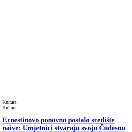
Crna kronika
Gradovi & Općine
031PORTAL
Oglašavanje
Impressum
Uvjeti korištenja
Copyright © 2025. 031portal.hr
|
Izrada web stranica invictum.hr