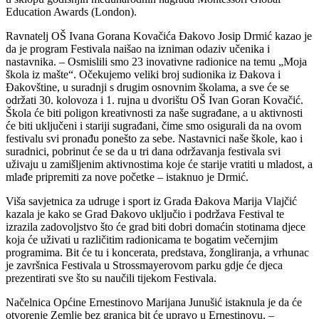
Education Awards (London).
Ravnatelj OŠ Ivana Gorana Kovačića Đakovo Josip Drmić kazao je
da je program Festivala naišao na izniman odaziv učenika i
nastavnika. – Osmislili smo 23 inovativne radionice na temu „Moja
škola iz mašte“. Očekujemo veliki broj sudionika iz Đakova i
Đakovštine, u suradnji s drugim osnovnim školama, a sve će se
održati 30. kolovoza i 1. rujna u dvorištu OŠ Ivan Goran Kovačić.
Škola će biti poligon kreativnosti za naše sugrađane, a u aktivnosti
će biti uključeni i stariji sugrađani, čime smo osigurali da na ovom
festivalu svi pronađu ponešto za sebe. Nastavnici naše škole, kao i
suradnici, pobrinut će se da u tri dana održavanja festivala svi
uživaju u zamišljenim aktivnostima koje će starije vratiti u mladost, a
mlađe pripremiti za nove početke – istaknuo je Drmić.
Viša savjetnica za udruge i sport iz Grada Đakova Marija Vlajčić
kazala je kako se Grad Đakovo uključio i podržava Festival te
izrazila zadovoljstvo što će grad biti dobri domaćin stotinama djece
koja će uživati u različitim radionicama te bogatim večernjim
programima. Bit će tu i koncerata, predstava, žongliranja, a vrhunac
je završnica Festivala u Strossmayerovom parku gdje će djeca
prezentirati sve što su naučili tijekom Festivala.
Načelnica Općine Ernestinovo Marijana Junušić istaknula je da će
otvorenje Zemlje bez granica bit će upravo u Ernestinovu. –