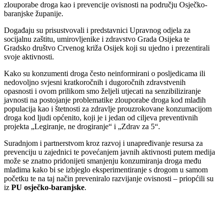
zlouporabe droga kao i prevencije ovisnosti na području Osječko-
baranjske županije.
Događaju su prisustvovali i predstavnici Upravnog odjela za
socijalnu zaštitu, umirovljenike i zdravstvo Grada Osijeka te
Gradsko društvo Crvenog križa Osijek koji su ujedno i prezentirali
svoje aktivnosti.
Kako su konzumenti droga često neinformirani o posljedicama ili
nedovoljno svjesni kratkoročnih i dugoročnih zdravstvenih
opasnosti i ovom prilikom smo željeli utjecati na senzibiliziranje
javnosti na postojanje problematike zlouporabe droga kod mlađih
populacija kao i štetnosti za zdravlje prouzrokovane konzumacijom
droga kod ljudi općenito, koji je i jedan od ciljeva preventivnih
projekta „Legiranje, ne drogiranje“ i „Zdrav za 5“.
Suradnjom i partnerstvom kroz razvoj i unapređivanje resursa za
prevenciju u zajednici te povećanjem javnih aktivnosti putem medija
može se znatno pridonijeti smanjenju konzumiranja droga među
mladima kako bi se izbjeglo eksperimentiranje s drogom u samom
početku te na taj način preveniralo razvijanje ovisnosti – priopćili su
iz
PU osječko-baranjske
.