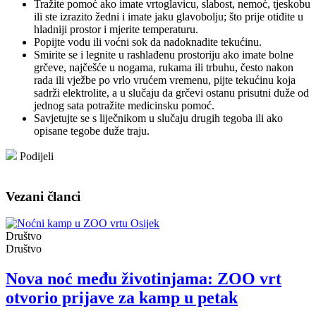
Tražite pomoć ako imate vrtoglavicu, slabost, nemoć, tjeskobu
ili ste izrazito žedni i imate jaku glavobolju; što prije otiđite u
hladniji prostor i mjerite temperaturu.
Popijte vodu ili voćni sok da nadoknadite tekućinu.
Smirite se i legnite u rashlađenu prostoriju ako imate bolne
grčeve, najčešće u nogama, rukama ili trbuhu, često nakon
rada ili vježbe po vrlo vrućem vremenu, pijte tekućinu koja
sadrži elektrolite, a u slučaju da grčevi ostanu prisutni duže od
jednog sata potražite medicinsku pomoć.
Savjetujte se s liječnikom u slučaju drugih tegoba ili ako
opisane tegobe duže traju.
Podijeli
Vezani članci
Društvo
Društvo
Nova noć među životinjama: ZOO vrt
otvorio prijave za kamp u petak