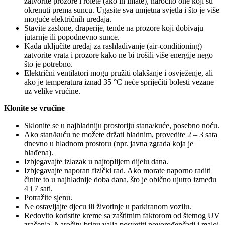
zatvorite prozore i rolete (ako ih imate), naročito one koji su
okrenuti prema suncu. Ugasite sva umjetna svjetla i što je više
moguće električnih uređaja.
Stavite zaslone, draperije, tende na prozore koji dobivaju
jutarnje ili popodnevno sunce.
Kada uključite uređaj za rashlađivanje (air-conditioning)
zatvorite vrata i prozore kako ne bi trošili više energije nego
što je potrebno.
Električni ventilatori mogu pružiti olakšanje i osvježenje, ali
ako je temperatura iznad 35 °C neće spriječiti bolesti vezane
uz velike vrućine.
Klonite se vrućine
Sklonite se u najhladniju prostoriju stana/kuće, posebno noću.
Ako stan/kuću ne možete držati hladnim, provedite 2 – 3 sata
dnevno u hladnom prostoru (npr. javna zgrada koja je
hlađena).
Izbjegavajte izlazak u najtoplijem dijelu dana.
Izbjegavajte naporan fizički rad. Ako morate naporno raditi
činite to u najhladnije doba dana, što je obično ujutro između
4 i 7 sati.
Potražite sjenu.
Ne ostavljajte djecu ili životinje u parkiranom vozilu.
Redovito koristite kreme sa zaštitnim faktorom od štetnog UV
zračenja. Naročitu brigu valja posvetiti novorođenčadi i maloj