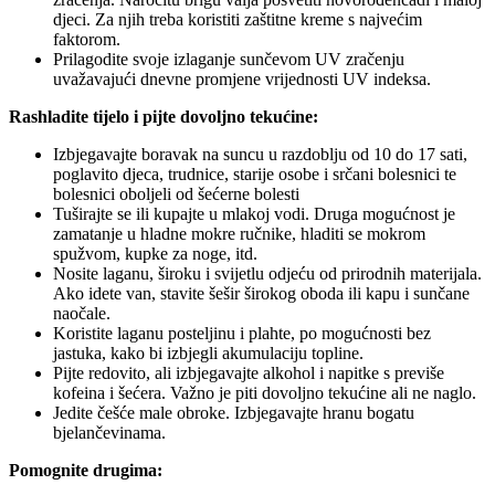
djeci. Za njih treba koristiti zaštitne kreme s najvećim
faktorom.
Prilagodite svoje izlaganje sunčevom UV zračenju
uvažavajući dnevne promjene vrijednosti UV indeksa.
Rashladite tijelo i pijte dovoljno tekućine:
Izbjegavajte boravak na suncu u razdoblju od 10 do 17 sati,
poglavito djeca, trudnice, starije osobe i srčani bolesnici te
bolesnici oboljeli od šećerne bolesti
Tuširajte se ili kupajte u mlakoj vodi. Druga mogućnost je
zamatanje u hladne mokre ručnike, hladiti se mokrom
spužvom, kupke za noge, itd.
Nosite laganu, široku i svijetlu odjeću od prirodnih materijala.
Ako idete van, stavite šešir širokog oboda ili kapu i sunčane
naočale.
Koristite laganu posteljinu i plahte, po mogućnosti bez
jastuka, kako bi izbjegli akumulaciju topline.
Pijte redovito, ali izbjegavajte alkohol i napitke s previše
kofeina i šećera. Važno je piti dovoljno tekućine ali ne naglo.
Jedite češće male obroke. Izbjegavajte hranu bogatu
bjelančevinama.
Pomognite drugima: