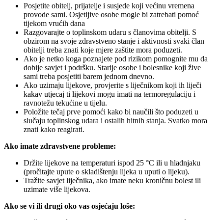
Posjetite obitelj, prijatelje i susjede koji većinu vremena
provode sami. Osjetljive osobe mogle bi zatrebati pomoć
tijekom vrućih dana
Razgovarajte o toplinskom udaru s članovima obitelji. S
obzirom na svoje zdravstveno stanje i aktivnosti svaki član
obitelji treba znati koje mjere zaštite mora poduzeti.
Ako je netko koga poznajete pod rizikom pomognite mu da
dobije savjet i podršku. Starije osobe i bolesnike koji žive
sami treba posjetiti barem jednom dnevno.
Ako uzimaju lijekove, provjerite s liječnikom koji ih liječi
kakav utjecaj ti lijekovi mogu imati na termoregulaciju i
ravnotežu tekućine u tijelu.
Položite tečaj prve pomoći kako bi naučili što poduzeti u
slučaju toplinskog udara i ostalih hitnih stanja. Svatko mora
znati kako reagirati.
Ako imate zdravstvene probleme:
Držite lijekove na temperaturi ispod 25 °C ili u hladnjaku
(pročitajte upute o skladištenju lijeka u uputi o lijeku).
Tražite savjet liječnika, ako imate neku kroničnu bolest ili
uzimate više lijekova.
Ako se vi ili drugi oko vas osjećaju loše: