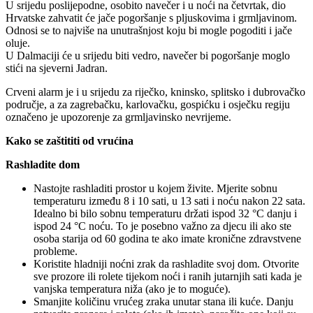
U srijedu poslijepodne, osobito navečer i u noći na četvrtak, dio
Hrvatske zahvatit će jače pogoršanje s pljuskovima i grmljavinom.
Odnosi se to najviše na unutrašnjost koju bi mogle pogoditi i jače
oluje.
U Dalmaciji će u srijedu biti vedro, navečer bi pogoršanje moglo
stići na sjeverni Jadran.
Crveni alarm je i u srijedu za riječko, kninsko, splitsko i dubrovačko
područje, a za zagrebačku, karlovačku, gospićku i osječku regiju
označeno je upozorenje za grmljavinsko nevrijeme.
Kako se zaštititi od vrućina
Rashladite dom
Nastojte rashladiti prostor u kojem živite. Mjerite sobnu
temperaturu između 8 i 10 sati, u 13 sati i noću nakon 22 sata.
Idealno bi bilo sobnu temperaturu držati ispod 32 °C danju i
ispod 24 °C noću. To je posebno važno za djecu ili ako ste
osoba starija od 60 godina te ako imate kronične zdravstvene
probleme.
Koristite hladniji noćni zrak da rashladite svoj dom. Otvorite
sve prozore ili rolete tijekom noći i ranih jutarnjih sati kada je
vanjska temperatura niža (ako je to moguće).
Smanjite količinu vrućeg zraka unutar stana ili kuće. Danju