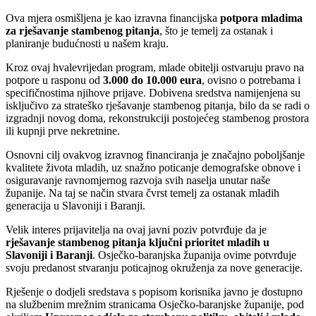
Ova mjera osmišljena je kao izravna financijska
potpora mladima
za rješavanje stambenog pitanja
, što je temelj za ostanak i
planiranje budućnosti u našem kraju.
Kroz ovaj hvalevrijedan program, mlade obitelji ostvaruju pravo na
potpore u rasponu od
3.000 do 10.000 eura
, ovisno o potrebama i
specifičnostima njihove prijave. Dobivena sredstva namijenjena su
isključivo za strateško rješavanje stambenog pitanja, bilo da se radi o
izgradnji novog doma, rekonstrukciji postojećeg stambenog prostora
ili kupnji prve nekretnine.
Osnovni cilj ovakvog izravnog financiranja je značajno poboljšanje
kvalitete života mladih, uz snažno poticanje demografske obnove i
osiguravanje ravnomjernog razvoja svih naselja unutar naše
županije. Na taj se način stvara čvrst temelj za ostanak mladih
generacija u Slavoniji i Baranji.
Velik interes prijavitelja na ovaj javni poziv potvrđuje da je
rješavanje stambenog pitanja ključni prioritet mladih u
Slavoniji i Baranji
. Osječko-baranjska županija ovime potvrđuje
svoju predanost stvaranju poticajnog okruženja za nove generacije.
Rješenje o dodjeli sredstava s popisom korisnika javno je dostupno
na službenim mrežnim stranicama Osječko-baranjske županije, pod