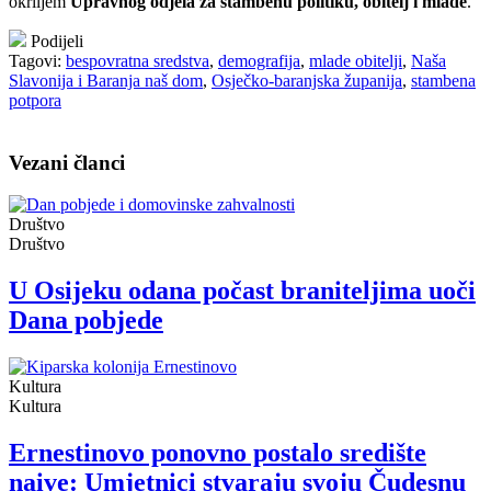
okriljem
Upravnog odjela za stambenu politiku, obitelj i mlade
.
Podijeli
Tagovi:
bespovratna sredstva
,
demografija
,
mlade obitelji
,
Naša
Slavonija i Baranja naš dom
,
Osječko-baranjska županija
,
stambena
potpora
Vezani članci
Društvo
Društvo
U Osijeku odana počast braniteljima uoči
Dana pobjede
Kultura
Kultura
Ernestinovo ponovno postalo središte
naive: Umjetnici stvaraju svoju Čudesnu