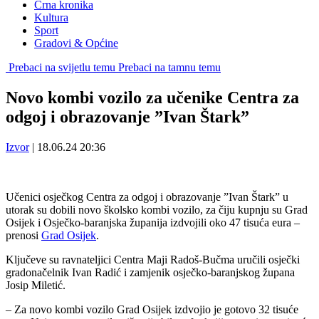
Crna kronika
Kultura
Sport
Gradovi & Općine
Prebaci na svijetlu temu
Prebaci na tamnu temu
Novo kombi vozilo za učenike Centra za
odgoj i obrazovanje ”Ivan Štark”
Izvor
|
18.06.24 20:36
Učenici osječkog Centra za odgoj i obrazovanje ”Ivan Štark” u
utorak su dobili novo školsko kombi vozilo, za čiju kupnju su Grad
Osijek i Osječko-baranjska županija izdvojili oko 47 tisuća eura –
prenosi
Grad Osijek
.
Ključeve su ravnateljici Centra Maji Radoš-Bučma uručili osječki
gradonačelnik Ivan Radić i zamjenik osječko-baranjskog župana
Josip Miletić.
– Za novo kombi vozilo Grad Osijek izdvojio je gotovo 32 tisuće