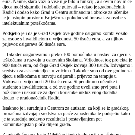
eura. Naime, staro vozilo više nije bilo u funkciji, a s ovim novim će
djeca moći sigurnije i udobnije putovati – rekao je gradonačelnik
Radić i dodao kako Grad u Centru sufinancira i obroke za učenike
te je ustupio prostor u Briješću za poludnevni boravak za osobe s
intelektualnim poteškoćama.
Podsjetio je i da je Grad Osijek ove godine osigurao kombi vozilo
za osobe s invaliditetom u vrijednosti 50 tisuća eura, a za njihov
prijevoz osigurava 66 tisuća eura.
– Također osiguravamo i preko 100 pomoćnika u nastavi za djecu s
teškoćama u razvoju u osnovnim školama. Vrijednost tog projekta je
900 tisuća eura, od čega Grad Osijek izdvaja 300 tisuća. Izdvajamo i
sredstva za asistente djeci u vrtićima. Također smo od ove godine za
djecu s teškoćama u razvoju osigurali i prijevoz na terapije u
Vukovar u vrijednosti 20 tisuća eura. Stipendiramo učenike i
studente s invaliditetom, a od ove godine uveli smo prvi puta i
božićnice i uskrsnice za djecu korisnike inkluzivnog dodatka –
dodao je gradonačelnik Radić.
Istaknuo je i suradnju s Centrom za autizam, za koji se iz gradskog
proračuna izdvajaju sredstva za plaće zaposlenika te podsjetio kako
je ta suradnja nedavno rezultirala i postavljanjem pet
komunikacijskih ploča diljem grada.
Zamjenik župana Josip Miletić ocijenio je donaciju značajnom