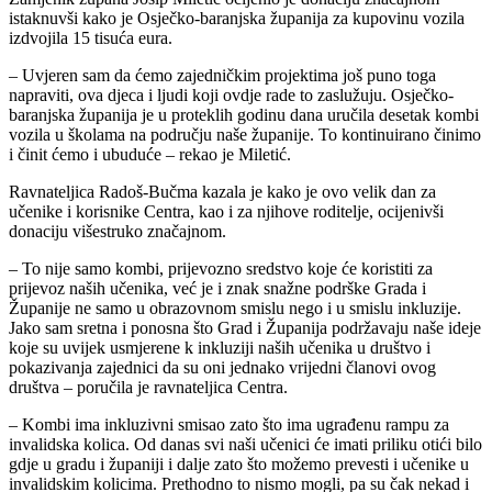
istaknuvši kako je Osječko-baranjska županija za kupovinu vozila
izdvojila 15 tisuća eura.
– Uvjeren sam da ćemo zajedničkim projektima još puno toga
napraviti, ova djeca i ljudi koji ovdje rade to zaslužuju. Osječko-
baranjska županija je u proteklih godinu dana uručila desetak kombi
vozila u školama na području naše županije. To kontinuirano činimo
i činit ćemo i ubuduće – rekao je Miletić.
Ravnateljica Radoš-Bučma kazala je kako je ovo velik dan za
učenike i korisnike Centra, kao i za njihove roditelje, ocijenivši
donaciju višestruko značajnom.
– To nije samo kombi, prijevozno sredstvo koje će koristiti za
prijevoz naših učenika, već je i znak snažne podrške Grada i
Županije ne samo u obrazovnom smislu nego i u smislu inkluzije.
Jako sam sretna i ponosna što Grad i Županija podržavaju naše ideje
koje su uvijek usmjerene k inkluziji naših učenika u društvo i
pokazivanja zajednici da su oni jednako vrijedni članovi ovog
društva – poručila je ravnateljica Centra.
– Kombi ima inkluzivni smisao zato što ima ugrađenu rampu za
invalidska kolica. Od danas svi naši učenici će imati priliku otići bilo
gdje u gradu i županiji i dalje zato što možemo prevesti i učenike u
invalidskim kolicima. Prethodno to nismo mogli, pa su čak nekad i