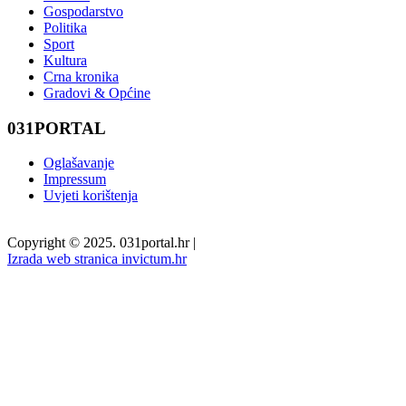
Gospodarstvo
Politika
Sport
Kultura
Crna kronika
Gradovi & Općine
031PORTAL
Oglašavanje
Impressum
Uvjeti korištenja
Copyright © 2025. 031portal.hr
|
Izrada web stranica invictum.hr