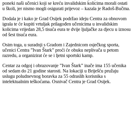
poneki naši učenici koji se kreću invalidskim kolicima morali ostati
u školi, jer nismo mogli osigurati prijevoz – kazala je Radoš-Bučma.
Dodala je i kako je Grad Osijek podržao ideju Centra za obnovom
igrala te će kupiti vrtuljak prilagođen učenicima u invalidskim
kolicima vrijedan 28,5 tisuća eura te dvije ljuljačke za djecu u iznosu
od šest tisuća eura.
Osim toga, u suradnji s Gradom i Zajednicom osječkog sporta,
učenici Centra ”Ivan Štark” proći će obuku neplivača u petom
razredu, a organizirat će se i ljetni sportski kamp.
Centar za odgoj i obrazovanje ”Ivan Štark” inače ima 155 učenika
od sedam do 21 godine starosti. Na lokaciji u Briješću pružaju
uslugu poludnevnog boravka za 55 odraslih korisnika s
intelektualnim teškoćama. Osnivač Centra je Grad Osijek.