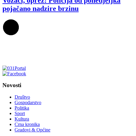
Vozači, oprez: Policija od ponedjeljka
pojačano nadzire brzinu
Novosti
Društvo
Gospodarstvo
Politika
Sport
Kultura
Crna kronika
Gradovi & Općine